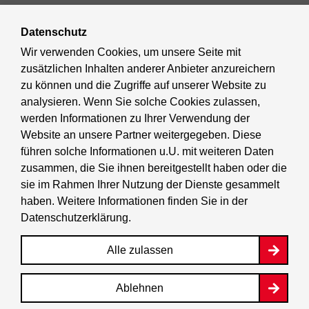
Datenschutz
Kultur & Ausgehen
Wir verwenden Cookies, um unsere Seite mit
zusätzlichen Inhalten anderer Anbieter anzureichern
Tourismus
zu können und die Zugriffe auf unserer Website zu
analysieren. Wenn Sie solche Cookies zulassen,
Wirtschaft
werden Informationen zu Ihrer Verwendung der
Website an unsere Partner weitergegeben. Diese
Stadtleben
führen solche Informationen u.U. mit weiteren Daten
zusammen, die Sie ihnen bereitgestellt haben oder die
sie im Rahmen Ihrer Nutzung der Dienste gesammelt
BerlinFinder
haben. Weitere Informationen finden Sie in der
Datenschutzerklärung
.
Stadtplan
Alle zulassen
Berlin.de ist ein Angebot des Landes Berlin. Weitere
Ablehnen
Informationen hierzu finden Sie im
Impressum
.