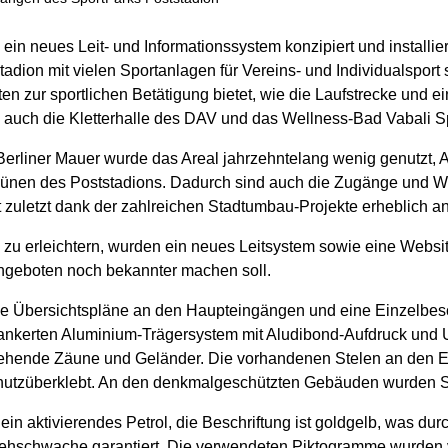
in neues Leit- und Informations­system konzipiert und installie
adion mit vielen Sportanlagen für Vereins- und Individualsport
en zur sportlichen Betätigung bietet, wie die Laufstrecke und 
h auch die Kletterhalle des DAV und das Wellness-Bad Vabali S
erliner Mauer wurde das Areal jahrzehntelang wenig genutzt, 
ibünen des Poststadions. Dadurch sind auch die Zugänge und Weg
ht zuletzt dank der zahlreichen Stadtumbau-Projekte erheblich
u erleichtern, wurden ein neues Leitsystem sowie eine Websit
Angeboten noch bekannter machen soll.
nde Übersichtspläne an den Haupt­eingängen und eine Einzel­be­
rankerten Aluminium-Trägersystem mit Aludibond-Aufdruck und 
tehende Zäune und Geländer. Die vorhandenen Stelen an den 
schutzüberklebt. An den denkmalgeschützten Gebäuden wurden S
ein aktivierendes Petrol, die Beschriftung ist goldgelb, was dur
Sehschwache garantiert. Die verwendeten Piktogramme wurden v