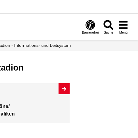
Barrierefrei
Suche
Menü
adion - Informations- und Leitsystem
tadion
äne/
afiken