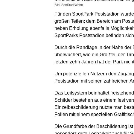
Bild: SenStadtWohn
Für den SportPark Poststadion wurde e
großen Teilen: dem Bereich am Postst
neben Erholung ebenfalls Möglichkeit
SportParks Poststadion befinden sic
Durch die Randlage in der Nähe der B
überwuchert, wie ein Großteil der Tr
letzten zehn Jahren hat der Park nic
Um potenziellen Nutzern den Zugang z
Poststadion mit seinen zahlreichen 
Das Leitsystem beinhaltet frei­stehe
Schilder bestehen aus einem fest ve
Einzelbeschilderung nutzte man bes
Folien mit einem speziellen Graffiti
Die Grundfarbe der Beschilderung ist 
besonders gute Lesbarkeit auch für 