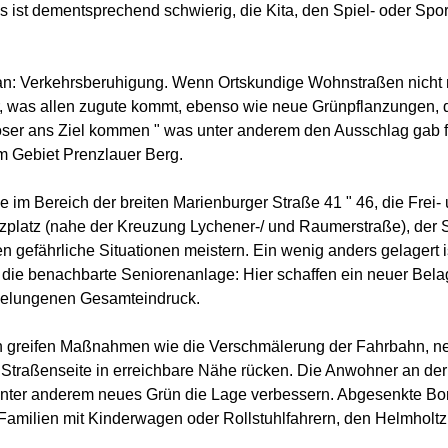
ist dementsprechend schwierig, die Kita, den Spiel- oder Sport
an: Verkehrsberuhigung. Wenn Ortskundige Wohnstraßen nicht 
, was allen zugute kommt, ebenso wie neue Grünpflanzungen, d
oser ans Ziel kommen " was unter anderem den Ausschlag gab f
m Gebiet Prenzlauer Berg.
 im Bereich der breiten Marienburger Straße 41 " 46, die Frei- 
platz (nahe der Kreuzung Lychener-/ und Raumerstraße), der S
n gefährliche Situationen meistern. Ein wenig anders gelagert 
 die benachbarte Seniorenanlage: Hier schaffen ein neuer Bel
gelungenen Gesamteindruck.
en greifen Maßnahmen wie die Verschmälerung der Fahrbahn, n
 Straßenseite in erreichbare Nähe rücken. Die Anwohner an de
l unter anderem neues Grün die Lage verbessern. Abgesenkte Bo
milien mit Kinderwagen oder Rollstuhlfahrern, den Helmholtzpl