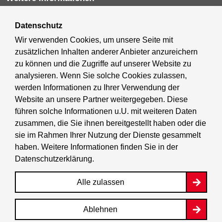
Datenschutz
Kultur & Ausgehen
Wir verwenden Cookies, um unsere Seite mit
zusätzlichen Inhalten anderer Anbieter anzureichern
Tourismus
zu können und die Zugriffe auf unserer Website zu
analysieren. Wenn Sie solche Cookies zulassen,
Wirtschaft
werden Informationen zu Ihrer Verwendung der
Website an unsere Partner weitergegeben. Diese
Stadtleben
führen solche Informationen u.U. mit weiteren Daten
zusammen, die Sie ihnen bereitgestellt haben oder die
sie im Rahmen Ihrer Nutzung der Dienste gesammelt
BerlinFinder
haben. Weitere Informationen finden Sie in der
Datenschutzerklärung
.
Stadtplan
Alle zulassen
Berlin.de ist ein Angebot des Landes Berlin. Weitere
Informationen hierzu finden Sie im
Impressum
.
Ablehnen