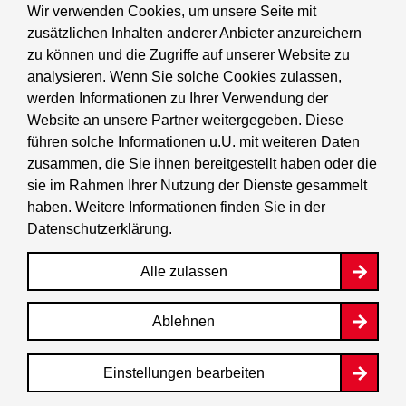
Wir verwenden Cookies, um unsere Seite mit
zusätzlichen Inhalten anderer Anbieter anzureichern
Tourismus
zu können und die Zugriffe auf unserer Website zu
analysieren. Wenn Sie solche Cookies zulassen,
Wirtschaft
werden Informationen zu Ihrer Verwendung der
Website an unsere Partner weitergegeben. Diese
Stadtleben
führen solche Informationen u.U. mit weiteren Daten
zusammen, die Sie ihnen bereitgestellt haben oder die
sie im Rahmen Ihrer Nutzung der Dienste gesammelt
BerlinFinder
haben. Weitere Informationen finden Sie in der
Datenschutzerklärung
.
Stadtplan
Alle zulassen
Berlin.de ist ein Angebot des Landes Berlin. Weitere
Informationen hierzu finden Sie im
Impressum
.
Ablehnen
Einstellungen bearbeiten