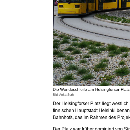
Die Wendeschleife am Helsingforser Platz
Bild: Anka Stahl
Der Helsingforser Platz liegt westli
finnischen Hauptstadt Helsinki bena
Bahnhofs, das im Rahmen des Projekt
Der Platz war früher dominiert von 