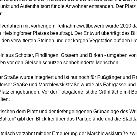
fpunkt und Aufenthaltsort für die Anwohner entstanden. Der Platz 
".
verfahren mit vorherigem Teilnahmewettbewerb wurde 2010 d
Helsingforser Platzes beauftragt. Der Entwurf überträgt das Bi
, den verwitterten Steinen und der kargen Vegetation auf den Hel
eln aus Schotter, Findlingen, Gräsern und Birken - umgeben von
fen vor den Gleisen schützen sehbehinderte Menschen .
er Straße wurde integriert und ist nur noch für Fußgänger und 
orser Straße und Marchlewskistraße wurde als Fahrgasse und 
Platz eingebunden. Vor der Fotogalerie ist die Grünfläche mit B
lten.
ischen dem Platz und der tiefer gelegenen Grünanlage des Wrie
alkon“ gibt den Blick frei über das Parkgelände und die Stadtl
alterisch verzahnt mit der Erneuerung der Marchlewskistraße z