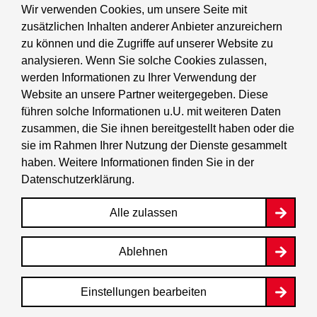
Wir verwenden Cookies, um unsere Seite mit
zusätzlichen Inhalten anderer Anbieter anzureichern
Tourismus
zu können und die Zugriffe auf unserer Website zu
analysieren. Wenn Sie solche Cookies zulassen,
Wirtschaft
werden Informationen zu Ihrer Verwendung der
Website an unsere Partner weitergegeben. Diese
Stadtleben
führen solche Informationen u.U. mit weiteren Daten
zusammen, die Sie ihnen bereitgestellt haben oder die
sie im Rahmen Ihrer Nutzung der Dienste gesammelt
BerlinFinder
haben. Weitere Informationen finden Sie in der
Datenschutzerklärung
.
Stadtplan
Alle zulassen
Berlin.de ist ein Angebot des Landes Berlin. Weitere
Ablehnen
Informationen hierzu finden Sie im
Impressum
.
Einstellungen bearbeiten