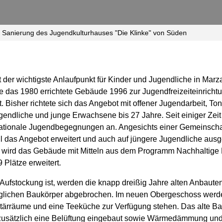
d Sanierung des Jugendkulturhauses "Die Klinke" von Süden
 der wichtigste Anlaufpunkt für Kinder und Jugendliche in Marz
 das 1980 errichtete Gebäude 1996 zur Jugendfreizeiteinrich
t. Bisher richtete sich das Angebot mit offener Jugendarbeit, To
Jugendliche und junge Erwachsene bis 27 Jahre. Seit einiger Zeit
a­tionale Jugendbegegnungen an. Angesichts einer Gemeinschaf
l das Angebot erweitert und auch auf jüngere Jugendliche ausg
 wird das Gebäude mit Mitteln aus dem Programm Nachhaltige 
 Plätze erweitert.
e Aufstockung ist, werden die knapp dreißig Jahre alten Anbaut
glichen Baukörper abgebrochen. Im neuen Obergeschoss werden
tärräume und eine Teeküche zur Verfügung stehen. Das alte Bau
usätzlich eine Belüftung eingebaut sowie Wärmedämmung und Br