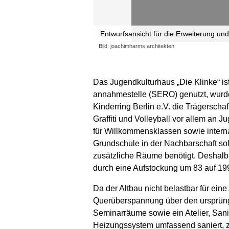
Entwurfsansicht für die Erweiterung un
Bild: joachimharms architekten
Das Jugendkulturhaus „Die Klinke“ ist
annahmestelle (SERO) genutzt, wurde
Kinderring Berlin e.V. die Trägerschaf
Graffiti und Volleyball vor allem an 
für Willkommensklassen sowie inter­n
Grundschule in der Nachbarschaft sol
zusätzliche Räume benötigt. Deshalb
durch eine Aufstockung um 83 auf 199
Da der Altbau nicht belastbar für ein
Querüber­spannung über den ursprün
Seminarräume sowie ein Atelier, Sani
Heizungssystem umfassend saniert, z