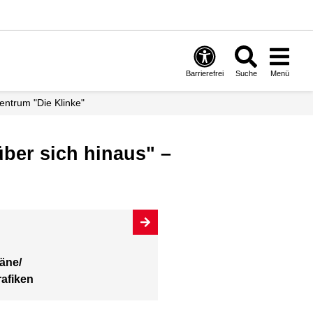
Barrierefrei
Suche
Menü
entrum "Die Klinke"
über sich hinaus" –
äne/
afiken